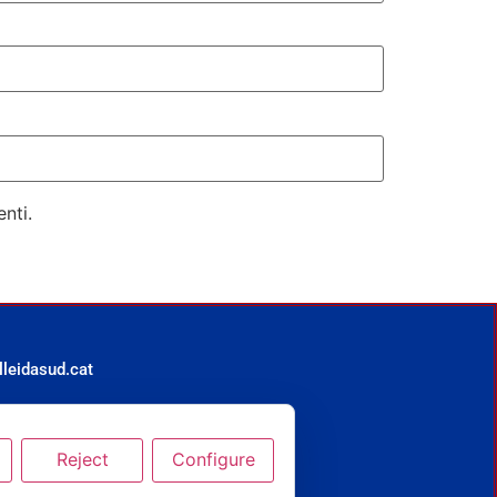
nti.
leidasud.cat
Reject
Configure