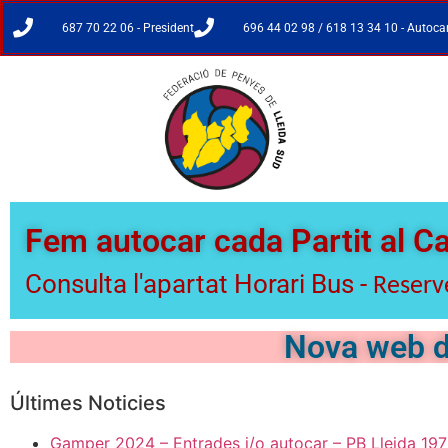
687 70 22 06 - President
696 44 02 98 / 618 13 34 10 - Autoc
Fem autocar cada Partit al 
Consulta l'apartat Horari Bus -
Reserve
Nova web d
Últimes Noticies
Gamper 2024 – Entrades i/o autocar – PB Lleida 19