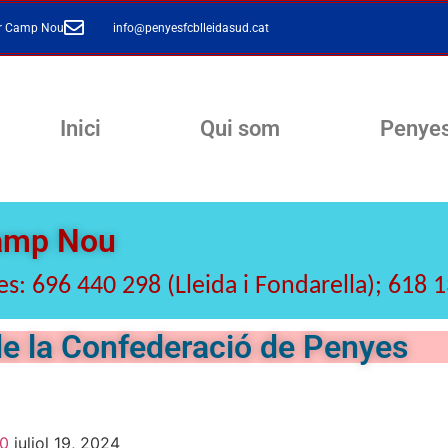
ar Camp Nou
info@penyesfcblleidasud.cat
Inici
Qui som
Penye
Camp Nou
s: 696 440 298 (Lleida i Fondarella); 618 
e la Confederació de Penyes
70
juliol 19, 2024