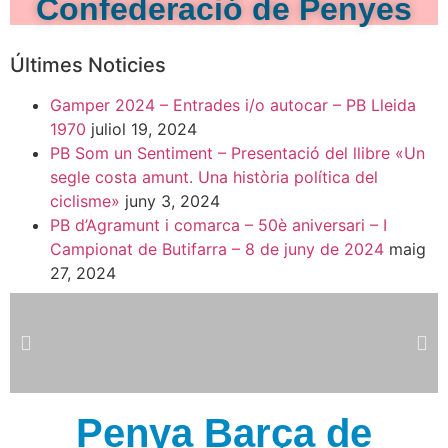
Confederació de Penyes
Últimes Noticies
Gamper 2024 – Entrades i/o autocar – PB Lleida
1970
juliol 19, 2024
PB Som un Sentiment – Presentació del llibre «Un
segle costa amunt. Una història política del
ciclisme»
juny 3, 2024
PB d’Agramunt i comarca – 50è aniversari – I
Campionat de Butifarra – 8 de juny de 2024
maig
27, 2024
Penya Barça de