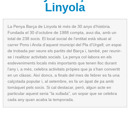
Linyola
La Penya Barça de Linyola té més de 30 anys d’història.
Fundada el 30 d’octubre de 1988 compta, avui dia, amb un
total de 238 socis. El local social de l’entitat està situat al
carrer Pons i Arola d’aquest municipi del Pla d’Urgell; un espai
de trobada per veure els partits del Barça i, també, per reunir-
se i realitzar activitats socials. La penya col·labora en els
esdeveniments locals més importants que tenen lloc durant
l’any i, a més, celebra activitats pròpies que ja s’han convertit
en un clàssic. Així doncs, a finals del mes de febrer es fa una
calçotada popular i, al setembre, es fa un àpat de pa amb
tomàquet pels socis. Si cal destacar, però, algun acte en
particular aquest seria “la xullada”, un sopar que se celebra
cada any quan acaba la temporada.