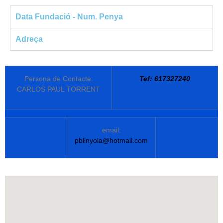
Data Fundació - Num. Penya
Adreça
Persona de Contacte:
Tef: 617327240
CARLOS PAUL TORRENT
email:
pblinyola@hotmail.com