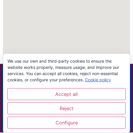
We use our own and third-party cookies to ensure the
website works properly, measure usage, and improve our
services. You can accept all cookies, reject non-essential
cookies, or configure your preferences.
Cookie policy
info@penyesfcblleidasud.cat
Accept all
© 2024 Tots els drets reservats.
Avís legal
Política de Privacitat
Política de Cookies
Reject
Configure