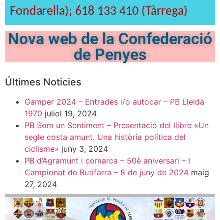
Fondarella); 618 133 410 (Tàrrega)
Nova web de la Confederació
de Penyes
Últimes Noticies
Gamper 2024 – Entrades i/o autocar – PB Lleida
1970
juliol 19, 2024
PB Som un Sentiment – Presentació del llibre «Un
segle costa amunt. Una història política del
ciclisme»
juny 3, 2024
PB d’Agramunt i comarca – 50è aniversari – I
Campionat de Butifarra – 8 de juny de 2024
maig
27, 2024